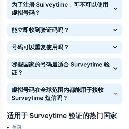
为了注册 Surveytime，可不可以使用
虚拟号码 ?
是的。虚拟号码常用于一次性在线验证，这是一种保护
能立即收到验证码吗？
个人手机号的常见安全方法。
多数 Surveytime 验证码会在几秒内送达，但少数情况
号码可以重复使用吗？
下可能略有延迟。如果未收到验证码请不必担心——号
码费用将自动退回你的 5SIM 余额。你只需重新购买号
临时号码仅支持单次验证。如需重复登录，你可以购买
码或选择其他运营商即可顺利完成验证。
哪些国家的号码最适合 Surveytime 验
新号码。
证？
验证号码的接收效果因地区而异，因此最佳选择取决于
虚拟号码在全球范围内都能用于接收 
当前的发送成功率和号码库存。您可以直接在 5SIM 上
Surveytime 短信吗？
查看各国及运营商的实时数据统计，了解当前哪些号码
对 Surveytime 的验证最有效。这有助于您在购买号码
是的。虚拟号码可在世界任何地方使用。所有来自 
前，选择最可靠的国家、运营商及价格。
适用于 Surveytime 验证的热门国家
Surveytime 的验证码短信都会在线接收至您的控制面
板——无需实体 SIM 卡，也无地域限制。
美国