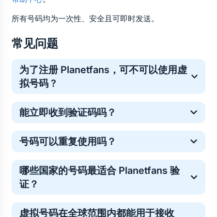
所有号码均为一次性、安全且可即时发送。
常见问题
为了注册 Planetfans，可不可以使用虚
拟号码 ?
是的。虚拟号码常用于一次性在线验证，这是一种保护
能立即收到验证码吗？
个人手机号的常见安全方法。
多数 Planetfans 验证码会在几秒内送达，但少数情况
号码可以重复使用吗？
下可能略有延迟。如果未收到验证码请不必担心——号
码费用将自动退回你的 5SIM 余额。你只需重新购买号
临时号码仅支持单次验证。如需重复登录，你可以购买
码或选择其他运营商即可顺利完成验证。
哪些国家的号码最适合 Planetfans 验
新号码。
证？
验证号码的接收效果因地区而异，因此最佳选择取决于
虚拟号码在全球范围内都能用于接收 
当前的发送成功率和号码库存。您可以直接在 5SIM 上