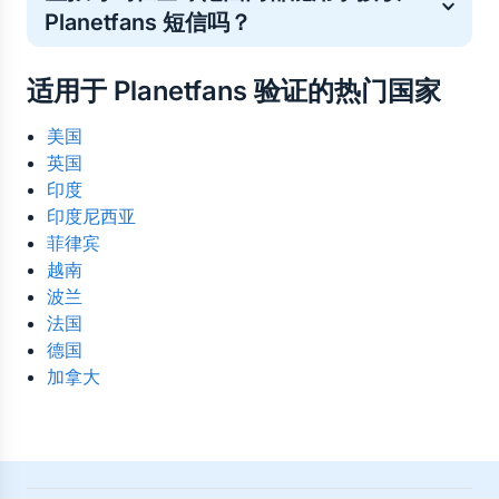
Planetfans 短信吗？
查看各国及运营商的实时数据统计，了解当前哪些号码
对 Planetfans 的验证最有效。这有助于您在购买号码
是的。虚拟号码可在世界任何地方使用。所有来自 
前，选择最可靠的国家、运营商及价格。
适用于 Planetfans 验证的热门国家
Planetfans 的验证码短信都会在线接收至您的控制面
板——无需实体 SIM 卡，也无地域限制。
美国
英国
印度
印度尼西亚
菲律宾
越南
波兰
法国
德国
加拿大