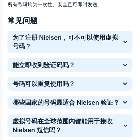
所有号码均为一次性、安全且可即时发送。
常见问题
为了注册 Nielsen，可不可以使用虚拟
号码 ?
是的。虚拟号码常用于一次性在线验证，这是一种保护
能立即收到验证码吗？
个人手机号的常见安全方法。
多数 Nielsen 验证码会在几秒内送达，但少数情况下可
号码可以重复使用吗？
能略有延迟。如果未收到验证码请不必担心——号码费
用将自动退回你的 5SIM 余额。你只需重新购买号码或
临时号码仅支持单次验证。如需重复登录，你可以购买
选择其他运营商即可顺利完成验证。
哪些国家的号码最适合 Nielsen 验证？
新号码。
验证号码的接收效果因地区而异，因此最佳选择取决于
虚拟号码在全球范围内都能用于接收 
当前的发送成功率和号码库存。您可以直接在 5SIM 上
Nielsen 短信吗？
查看各国及运营商的实时数据统计，了解当前哪些号码
对 Nielsen 的验证最有效。这有助于您在购买号码前，