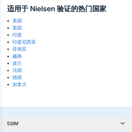
是的。虚拟号码可在世界任何地方使用。所有来自 
选择最可靠的国家、运营商及价格。
适用于 Nielsen 验证的热门国家
Nielsen 的验证码短信都会在线接收至您的控制面板
——无需实体 SIM 卡，也无地域限制。
美国
英国
印度
印度尼西亚
菲律宾
越南
波兰
法国
德国
加拿大
5SIM