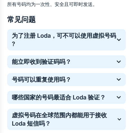
所有号码均为一次性、安全且可即时发送。
常见问题
为了注册 Loda，可不可以使用虚拟号码 
?
是的。虚拟号码常用于一次性在线验证，这是一种保护
能立即收到验证码吗？
个人手机号的常见安全方法。
多数 Loda 验证码会在几秒内送达，但少数情况下可能
号码可以重复使用吗？
略有延迟。如果未收到验证码请不必担心——号码费用
将自动退回你的 5SIM 余额。你只需重新购买号码或选
临时号码仅支持单次验证。如需重复登录，你可以购买
择其他运营商即可顺利完成验证。
哪些国家的号码最适合 Loda 验证？
新号码。
验证号码的接收效果因地区而异，因此最佳选择取决于
虚拟号码在全球范围内都能用于接收 
当前的发送成功率和号码库存。您可以直接在 5SIM 上
Loda 短信吗？
查看各国及运营商的实时数据统计，了解当前哪些号码
对 Loda 的验证最有效。这有助于您在购买号码前，选