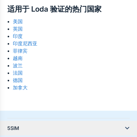
是的。虚拟号码可在世界任何地方使用。所有来自 
择最可靠的国家、运营商及价格。
适用于 Loda 验证的热门国家
Loda 的验证码短信都会在线接收至您的控制面板——
无需实体 SIM 卡，也无地域限制。
美国
英国
印度
印度尼西亚
菲律宾
越南
波兰
法国
德国
加拿大
5SIM