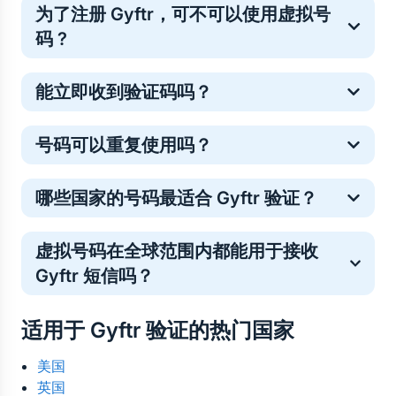
为了注册 Gyftr，可不可以使用虚拟号
码 ?
是的。虚拟号码常用于一次性在线验证，这是一种保护
能立即收到验证码吗？
个人手机号的常见安全方法。
多数 Gyftr 验证码会在几秒内送达，但少数情况下可能
号码可以重复使用吗？
略有延迟。如果未收到验证码请不必担心——号码费用
将自动退回你的 5SIM 余额。你只需重新购买号码或选
临时号码仅支持单次验证。如需重复登录，你可以购买
择其他运营商即可顺利完成验证。
哪些国家的号码最适合 Gyftr 验证？
新号码。
验证号码的接收效果因地区而异，因此最佳选择取决于
虚拟号码在全球范围内都能用于接收 
当前的发送成功率和号码库存。您可以直接在 5SIM 上
Gyftr 短信吗？
查看各国及运营商的实时数据统计，了解当前哪些号码
对 Gyftr 的验证最有效。这有助于您在购买号码前，选
是的。虚拟号码可在世界任何地方使用。所有来自 
择最可靠的国家、运营商及价格。
适用于 Gyftr 验证的热门国家
Gyftr 的验证码短信都会在线接收至您的控制面板——
无需实体 SIM 卡，也无地域限制。
美国
英国