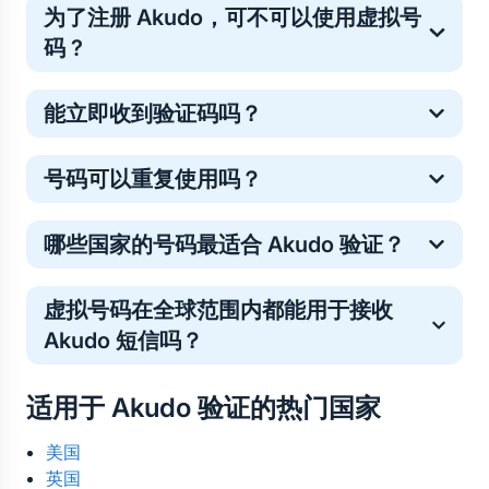
为了注册 Akudo，可不可以使用虚拟号
码 ?
是的。虚拟号码常用于一次性在线验证，这是一种保护
能立即收到验证码吗？
个人手机号的常见安全方法。
多数 Akudo 验证码会在几秒内送达，但少数情况下可
号码可以重复使用吗？
能略有延迟。如果未收到验证码请不必担心——号码费
用将自动退回你的 5SIM 余额。你只需重新购买号码或
临时号码仅支持单次验证。如需重复登录，你可以购买
选择其他运营商即可顺利完成验证。
哪些国家的号码最适合 Akudo 验证？
新号码。
验证号码的接收效果因地区而异，因此最佳选择取决于
虚拟号码在全球范围内都能用于接收 
当前的发送成功率和号码库存。您可以直接在 5SIM 上
Akudo 短信吗？
查看各国及运营商的实时数据统计，了解当前哪些号码
对 Akudo 的验证最有效。这有助于您在购买号码前，
是的。虚拟号码可在世界任何地方使用。所有来自 
选择最可靠的国家、运营商及价格。
适用于 Akudo 验证的热门国家
Akudo 的验证码短信都会在线接收至您的控制面板
——无需实体 SIM 卡，也无地域限制。
美国
英国