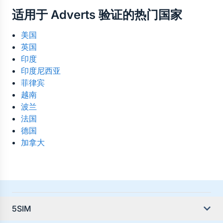
是的。虚拟号码可在世界任何地方使用。所有来自 
前，选择最可靠的国家、运营商及价格。
适用于 Adverts 验证的热门国家
Adverts 的验证码短信都会在线接收至您的控制面板
——无需实体 SIM 卡，也无地域限制。
美国
英国
印度
印度尼西亚
菲律宾
越南
波兰
法国
德国
加拿大
5SIM