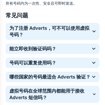
所有号码均为一次性、安全且可即时发送。
常见问题
为了注册 Adverts，可不可以使用虚拟
号码 ?
是的。虚拟号码常用于一次性在线验证，这是一种保护
能立即收到验证码吗？
个人手机号的常见安全方法。
多数 Adverts 验证码会在几秒内送达，但少数情况下
号码可以重复使用吗？
可能略有延迟。如果未收到验证码请不必担心——号码
费用将自动退回你的 5SIM 余额。你只需重新购买号码
临时号码仅支持单次验证。如需重复登录，你可以购买
或选择其他运营商即可顺利完成验证。
哪些国家的号码最适合 Adverts 验证？
新号码。
验证号码的接收效果因地区而异，因此最佳选择取决于
虚拟号码在全球范围内都能用于接收 
当前的发送成功率和号码库存。您可以直接在 5SIM 上
Adverts 短信吗？
查看各国及运营商的实时数据统计，了解当前哪些号码
对 Adverts 的验证最有效。这有助于您在购买号码