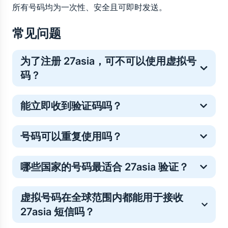
所有号码均为一次性、安全且可即时发送。
常见问题
为了注册 27asia，可不可以使用虚拟号
码 ?
是的。虚拟号码常用于一次性在线验证，这是一种保护
能立即收到验证码吗？
个人手机号的常见安全方法。
多数 27asia 验证码会在几秒内送达，但少数情况下可
号码可以重复使用吗？
能略有延迟。如果未收到验证码请不必担心——号码费
用将自动退回你的 5SIM 余额。你只需重新购买号码或
临时号码仅支持单次验证。如需重复登录，你可以购买
选择其他运营商即可顺利完成验证。
哪些国家的号码最适合 27asia 验证？
新号码。
验证号码的接收效果因地区而异，因此最佳选择取决于
虚拟号码在全球范围内都能用于接收 
当前的发送成功率和号码库存。您可以直接在 5SIM 上
27asia 短信吗？
查看各国及运营商的实时数据统计，了解当前哪些号码
对 27asia 的验证最有效。这有助于您在购买号码前，