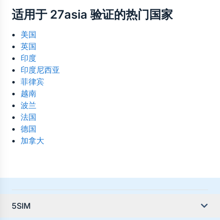
是的。虚拟号码可在世界任何地方使用。所有来自 
选择最可靠的国家、运营商及价格。
适用于 27asia 验证的热门国家
27asia 的验证码短信都会在线接收至您的控制面板
——无需实体 SIM 卡，也无地域限制。
美国
英国
印度
印度尼西亚
菲律宾
越南
波兰
法国
德国
加拿大
5SIM